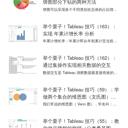
饼图部分下钻的两种方法
饼图可以呈现各个不同类别在总体的占比情况。关于饼图的下钻，我们之前分享过🌰 : 跟欢欢学做嵌套组合饼图。两个饼图嵌套在一起：外环为大类别销售额占比，内饼为子类别销售额占比。
举个栗子！Tableau 技巧（163）：
实现 年累计增长率 分析
年累计增长率：年累计即从年初累计至当前日期，年累计增长率：本期年累计对比同期年累计的增长情况。例如：计算从 2020 年 1 月 1 日累计至 8 月 31 日的销售额，与 2019 年 1 月 1 日累计至 8 月 31 日的销售额增长情况。非常典型的应用就是 YTD( Year to Date )增长率分析。
举个栗子！Tableau 技巧（162）：
通过集操作实现相关数据的交互
数据交互是 Tableau 洞察数据最直接有效的方式。通常，将多个工作表放入同一个仪表板，通过筛选来实现数据联动，单击某个工作表中的内容，便可查看仪表板中其它工作表的相同内容情况。
举个栗子！Tableau 技巧（59）：学
做两个集合的维恩图（文氏图）
Venn diagram
我们常说的维恩图（ Venn 图），学名叫：文氏图（ Venn diagram ），又称温氏图。这种图表主要用于展示在不同的事物群组（集合）之间的数学或逻辑联系。
举个栗子！Tableau 技巧（55）：教