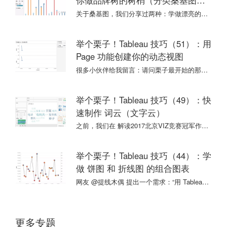
你做品牌树的树梢（分类桑基图栗
子补丁）
关于桑基图，我们分享过两种：学做漂亮的桑基图Sankeydiagram 和 巧妙制作分类桑基图。两种桑基图的区别，在分类桑基图的栗子中已有详细说明，这里就不再赘述。
举个栗子！Tableau 技巧（51）：用
Page 功能创建你的动态视图
很多小伙伴给我留言：请问栗子最开始的那个会动的图表（下图），是怎么做出来的？
举个栗子！Tableau 技巧（49）：快
速制作 词云（文字云）
之前，我们在 解读2017北京VIZ竞赛冠军作品 时，曾经提到一种图表：词云。
举个栗子！Tableau 技巧（44）：学
做 饼图 和 折线图 的组合图表
网友 @提线木偶 提出一个需求：“用 Tableau 怎么做 饼图+折线图？用来分析整体的月趋势 + 每个月的分类占比。” 没过多久，他说自己搞定了！
更多专题