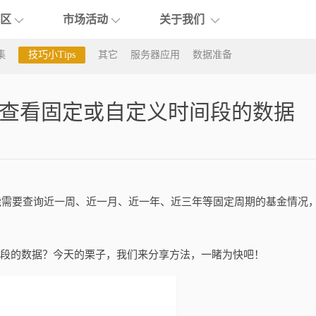
区
市场活动
关于我们
集
技巧小Tips
其它
服务器应用
数据准备
动报名
关于优阅达
谷歌云
阿里云
北
Gemini
通义千问
Da
动回顾
社区与团队
4）：查看固定或自定义时间段的数据
Fin
ElevenLabs
生态合作
公司动态
能需要查询近一周、近一月、近一年、近三年等固定周期的基金情况
联系我们
加入我们
义时间段的数据？今天的栗子，我们来分享方法，一睹为快吧！