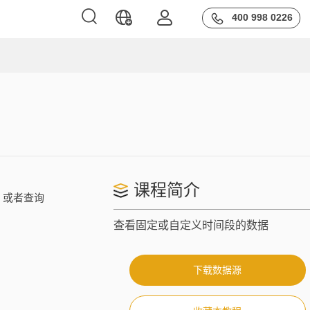
400 998 0226
Hot Apps
极九章
taGPT
Docusign
HubSpot
Intercom
课程简介
，或者查询
Sumsub
查看固定或自定义时间段的数据
Theobald software
Nextcloud
下载数据源
Semrush