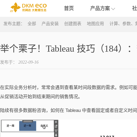
首页
产品方案
社
发布主题
：
全部
产品安装
创建图表
地图应用
计算、参数、
English
支持
学院介绍
>
优课堂
活
微软云
亚马逊云
简体中文
OpenAI
GenAI
数据赋能
举个栗子
活
举个栗子！Tableau 技巧（18
繁體中文
Tableau
Midjourney
数据课程
可视化库
发布于：
2022-09-16
日本語
Tableau Next
数创学院
在实际业务分析时，常常会遇到查看某时间段数据的需求。例如可
博客
从促销活动开始到结束期间的销售情况。
白皮书
陆续有很多数据粉咨询，如何在 Tableau 中查看固定或者自定