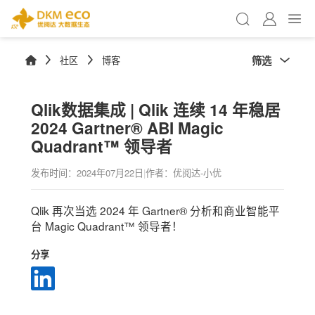
筛选
社区
博客
Qlik数据集成 | Qlik 连续 14 年稳居
2024 Gartner® ABI Magic
Quadrant™ 领导者
发布时间：
2024年07月22日
|
作者：优阅达-小优
Qlik 再次当选 2024 年 Gartner® 分析和商业智能平
台 Magic Quadrant™ 领导者！
分享