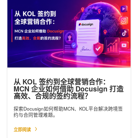
从 KOL 签约到全球营销合作：
MCN 企业如何借助 Docusign 打造
高效、合规的签约流程？
探索Docusign如何帮助MCN、KOL平台解决跨境签
约与合同管理难题。
立即阅读