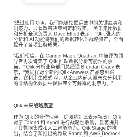
“通过使用 Qlik，我们能够挖掘运营中的关键趋势和
洞察力，显著改善决策制定和效率，”美乐集团数据
和分析全球负责人 Dave Elliott 表示，“Qlik 强大的
分析和 AI 功能将我们的数据转化为战略资产，全面
提升了各项业务成果。”
“我们相信，在 Gartner Magic Quadrant 中被评为领
导者再次肯定了 Qlik 推动数据分析可能性的承
诺，” Qlik 分析业务部门总经理 Brendan Grady 表
示，“我同样对全新的 Qlik Answers 产品感到兴
奋，它利用生成式 AI，从企业内部大量未充分利用
的非结构化数据中提供完全可解释的洞察力。”
Qlik 未来战略展望
作为 Qlik 的合作伙伴，优阅达对此表示祝贺！Qlik
对于 Talend 和 Kyndi 进行战略性收购，显著提升
了其数据集成和人工智能能力。Qlik Staige 的推
出，结合了新推出的微软 Fabric 和 AWS Bedrock