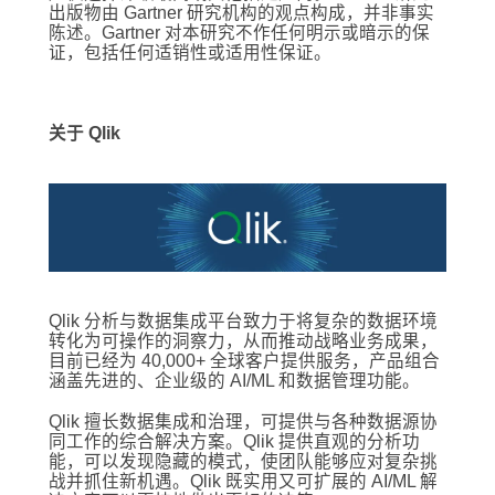
出版物由 Gartner 研究机构的观点构成，并非事实
陈述。Gartner 对本研究不作任何明示或暗示的保
证，包括任何适销性或适用性保证。
关于 Qlik
Qlik 分析与数据集成平台致力于将复杂的数据环境
转化为可操作的洞察力，从而推动战略业务成果，
目前已经为 40,000+ 全球客户提供服务，产品组合
涵盖先进的、企业级的 AI/ML 和数据管理功能。
Qlik 擅长数据集成和治理，可提供与各种数据源协
同工作的综合解决方案。Qlik 提供直观的分析功
能，可以发现隐藏的模式，使团队能够应对复杂挑
战并抓住新机遇。Qlik 既实用又可扩展的 AI/ML 解