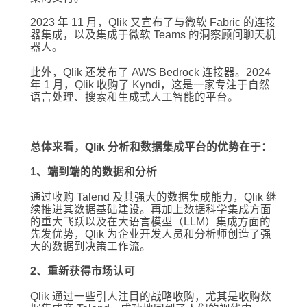
2023 年 11 月，Qlik 又宣布了与微软 Fabric 的连接
器集成，以及集成于微软 Teams 的洞察顾问聊天机
器人。
此外，Qlik 还发布了 AWS Bedrock 连接器。2024
年 1 月，Qlik 收购了 Kyndi，这是一家专注于自然
语言处理、搜索和生成式人工智能的平台。
总体来看，Qlik 分析和数据集成平台的优势在于：
1、端到端的的数据和分析
通过收购 Talend 及其强大的数据集成能力，Qlik 继
续推进其数据基础建设。再加上数据科学集成方面
的重大飞跃以及在大语言模型（LLM）集成方面的
先发优势，Qlik 为企业开发人员和分析师创造了强
大的数据到决策工作流。
2、重新获得市场认可
Qlik 通过一些引人注目的战略收购，尤其是收购数