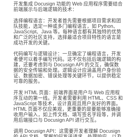
开发集成 Docusign 功能的 Web 应用程序需要结合
前端展示与后端逻辑的技术：
选择编程语言：开发者首先需要根据项目需求和团
队技能，选定一种或多门编程语言，如 Python、
JavaScript、Java 等。每种语言都有其独特的优势
和广泛的社区支持，选择最适合项目特性的语言是
成功开发的关键。
代码编写与逻辑设计：一旦确定了编程语言，开发
者便可以着手编写代码。这不仅包括后端逻辑的构
建，还要考虑到与 Docusign API 的交互，确保数
据的安全传输和处理。逻辑设计应涵盖用户身份验
证、数据加密、错误处理等关键环节，以提供稳定
可靠的服务。
开发 HTML 页面：前端界面是用户与 Web 应用程
序互动的第一线。开发者需要利用 HTML、CSS 和
JavaScript 等技术，设计直观且用户友好的界面。
HTML 页面不仅应美观，更重要的是要能够准确接
收用户输入，如上传文档、填写签名字段等，并调
用后端接口与 Docusign API 进行交互。
调用 Docusign API：这需要开发者理解 Docusign
的 API 文档，掌握如何发送请求、处理响应，以及