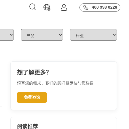
400 998 0226
Ho
里云
北极九章
义千问
DataGPT
Docus
evenLabs
HubS
Inter
想了解更多？
填写您的需求，我们的顾问将尽快与您联系
Sums
免费咨询
Theob
Nextc
Semr
阅读推荐