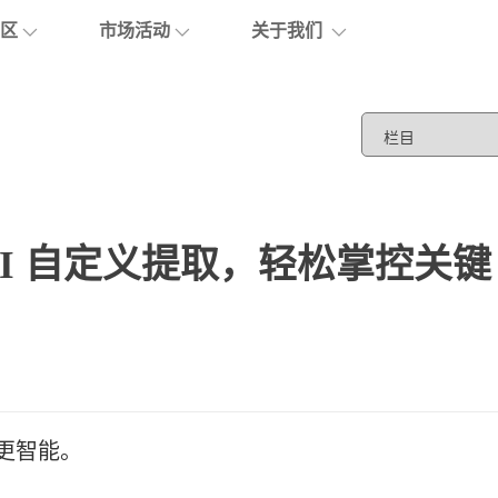
区
市场活动
关于我们
优课堂
活动报名
关于优阅达
亚马逊云
谷歌云
阿
GenAI
Gemini
通
举个栗子
活动回顾
社区与团队
Midjourney
Fin
El
可视化库
生态合作
r：让 AI 自定义提取，轻松掌控关键
数创学院
公司动态
博客
联系我们
白皮书
加入我们
更智能。