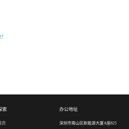
全！
探索
办公地址
首页
深圳市南山区新能源大厦A座825