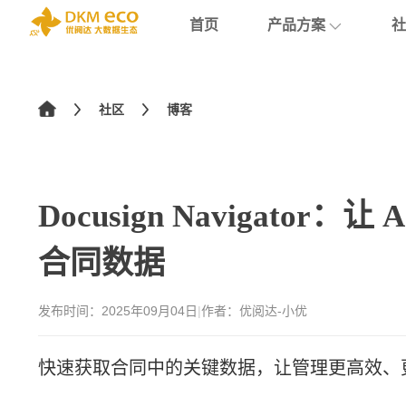
首页
产品方案
社
English
支持
学院介绍
>
AIGC
微软云
简体中文
社区
博客
OpenAI
数据赋能
数据消费
繁體中文
Tableau
数据课程
日本語
云数仓
Tableau Next
Docusign Navigato
云数据库
合同数据
数据治理
发布时间：
2025年09月04日
|
作者：优阅达-小优
SaaS应用
基础设施
快速获取合同中的关键数据，让管理更高效、