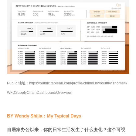
Public 地址：https://public.tableau.com/profile/chimdi.nwosu#!/vizhome/R
WFDSupplyChainDashboard/Overview
BY Wendy Shijia：My Typical Days
自居家办公以来，你的日常生活发生了什么变化？这个可视