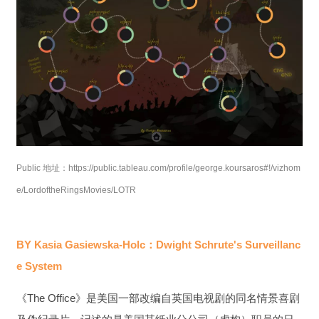
Public 地址：https://public.tableau.com/profile/george.koursaros#!/vizhom
e/LordoftheRingsMovies/LOTR
BY Kasia Gasiewska-Holc：Dwight Schrute's Surveillanc
e System
《The Office》是美国一部改编自英国电视剧的同名情景喜剧