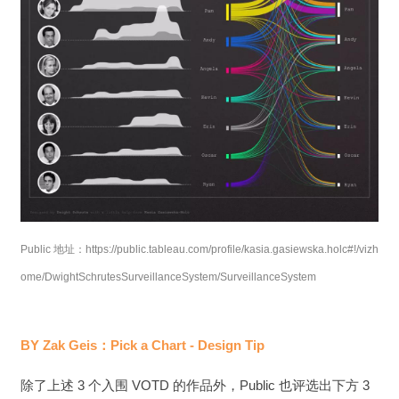
Public 地址：https://public.tableau.com/profile/kasia.gasiewska.holc#!/vizh
ome/DwightSchrutesSurveillanceSystem/SurveillanceSystem
BY Zak Geis：Pick a Chart - Design Tip
除了上述 3 个入围 VOTD 的作品外，Public 也评选出下方 3