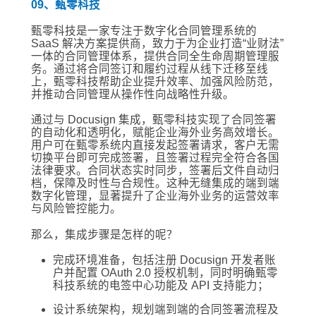
09、甄零科技
甄零科技是一家专注于数字化合同管理系统的
SaaS 解决方案提供商，致力于为企业打造“业财法”
一体的合同管理体系，提供合同全生命周期管理服
务。通过将合同签订和履约过程从线下迁移至线
上，甄零科技帮助企业提升效率、加强风险防范，
并推动合同管理从操作性向战略性升级。
通过与 Docusign 集成，甄零科技实现了合同签署
的自动化和透明化，赋能企业海外业务高效增长。
用户可在甄零系统内直接发起签署请求，客户无需
切换平台即可完成签署，且签署过程完全符合各国
法律要求。合同状态实时同步，签署后文件自动归
档，保障及时性与合规性。这种无缝集成的端到端
数字化管理，显著提升了企业海外业务的运营效率
与风险管控能力。
那么，集成步骤是怎样的呢？
完成环境准备，包括注册 Docusign 开发者账
户并配置 OAuth 2.0 授权机制，同时明确甄零
科技系统的电签中心功能及 API 支持能力；
设计系统架构，规划端到端的合同签署流程及