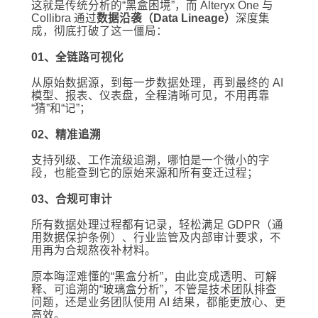
这就是传统分析的“黑盒困境”，而 Alteryx One 与
Collibra 通过
数据沿袭（Data Lineage）
深度集
成，彻底打破了这一僵局：
01、全链路可视化
从原始数据源，到每一步数据处理，再到最终的 AI
模型、报表、仪表盘，全程清晰可见，不用再靠
“猜”和“记”；
02、精准追溯
支持列级、工作流级追溯，哪怕是一个微小的字
段，也能查到它的原始来源和所有变迁过程；
03、合规可审计
所有数据处理过程都有记录，轻松满足 GDPR（通
用数据保护条例）、行业监管及内部审计要求，不
用再为合规熬夜补材料。
原本晦涩难懂的“黑盒分析”，由此变成透明、可解
释、可追溯的“玻璃盒分析”，不管是技术团队排查
问题，还是业务团队使用 AI 结果，都能更放心、更
高效。