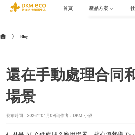
首頁
產品方案
社
English
HubSpot
支援
學院介紹
>
简体中文
Blog
Docusign
數據賦能
繁體中文
Theobald softw
數據課程
日本語
還在手動處理合同和發
Nextcloud
Intercom
場景
Sumsub
monday
發布時間：
2026年04月09日
|
作者：DKM-小優
什麼是 AI 文件處理？應用場景、核心優勢與 Doc