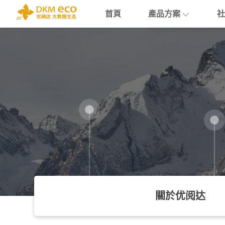
首頁
產品方案
社
English
HubSpot
支援
學院介紹
>
博客
活
简体中文
Docusign
數據賦能
活
繁體中文
Theobald softw
數據課程
日本語
Nextcloud
Intercom
Sumsub
monday
關於优阅达