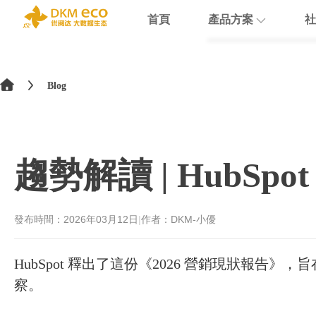
首頁
產品方案
社
English
HubSpot
支援
學院介紹
>
简体中文
Blog
Docusign
數據賦能
繁體中文
Theobald softw
數據課程
日本語
趨勢解讀 | HubSp
Nextcloud
Intercom
發布時間：
2026年03月12日
|
作者：DKM-小優
Sumsub
HubSpot 釋出了這份《2026 營銷現狀
monday
察。