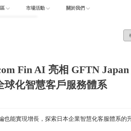
區
市場活動
關於我們
博客
活動報名
關於優閱達
活動回顧
生態合作
are
聯繫我們
 Fin AI 亮相 GFTN Japan
加入我們
建全球化智慧客戶服務體系
編也能實現增長，探索日本企業智慧化客服體系的