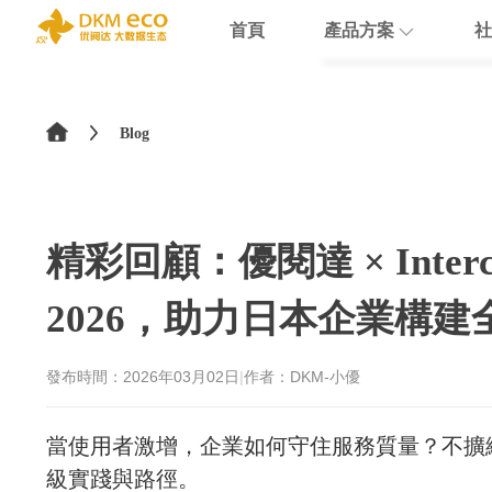
首頁
產品方案
社
English
HubSpot
支援
學院介紹
>
简体中文
Blog
Docusign
數據賦能
繁體中文
Theobald softw
數據課程
日本語
精彩回顧：優閱達 × Intercom
Nextcloud
2026，助力日本企業構
Intercom
Sumsub
發布時間：
2026年03月02日
|
作者：DKM-小優
monday
當使用者激增，企業如何守住服務質量？不擴
級實踐與路徑。