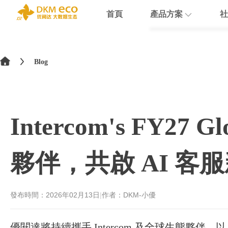
首頁
產品方案
社
English
HubSpot
支援
學院介紹
>
简体中文
Blog
Docusign
數據賦能
繁體中文
Theobald softw
數據課程
日本語
Intercom's FY27
Nextcloud
Intercom
夥伴，共啟 AI 客
Sumsub
monday
發布時間：
2026年02月13日
|
作者：DKM-小優
優閱達將持續攜手 Intercom 及全球生態夥伴