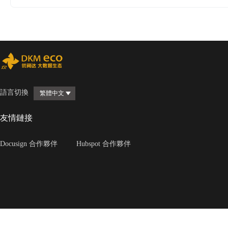
語言切換
繁體中文
友情鏈接
Docusign 合作夥伴
Hubspot 合作夥伴