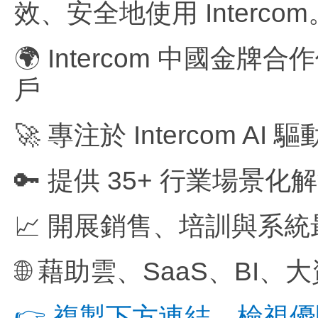
效、安全地使用 Interco
🌍 Intercom 中
戶
🚀 專注於 Intercom
🔑 提供 35+ 行業場
📈 開展銷售、培訓與系統最
🌐 藉助雲、SaaS、BI
👉 複製下方連結，檢視優閱達