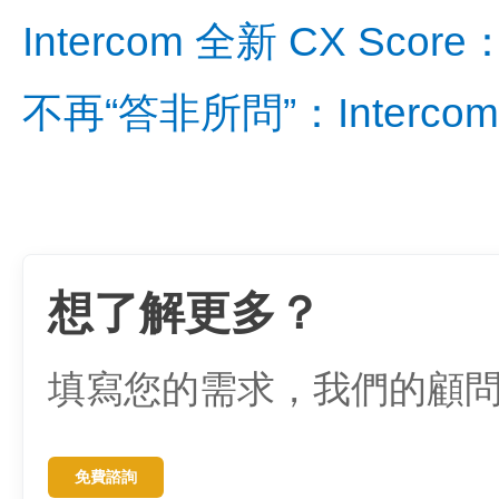
Intercom 全新 CX S
不再“答非所問”：Inte
想了解更多？
填寫您的需求，我們的顧
免費諮詢