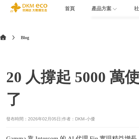
首頁
產品方案
社
English
HubSpot
支援
學院介紹
>
简体中文
Blog
Docusign
數據賦能
繁體中文
Theobald softw
數據課程
日本語
20 人撐起 5000 
Nextcloud
Intercom
了
Sumsub
monday
發布時間：
2026年02月05日
|
作者：DKM-小優
Gamma 靠 Intercom 的 AI 代理 Fin