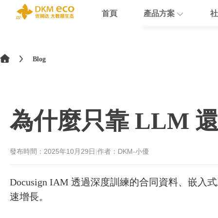
首頁
產品方案
社
English
HubSpot
支援
學院介紹
>
简体中文
Blog
Docusign
數據賦能
繁體中文
Theobald softw
數據課程
日本語
為什麼只靠 LLM 還不
Nextcloud
Intercom
發布時間：
2025年10月29日
|
作者：DKM-小優
Sumsub
Docusign IAM 透過深度訓練的合同資料
monday
速增長。