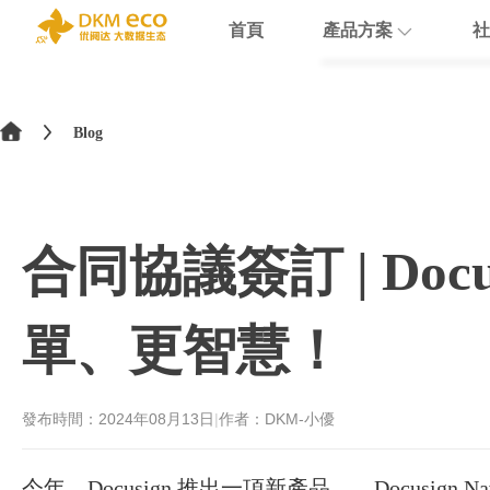
首頁
產品方案
社
English
HubSpot
支援
學院介紹
>
简体中文
Blog
Docusign
數據賦能
繁體中文
Theobald softw
數據課程
日本語
合同協議簽訂 | Docu
Nextcloud
Intercom
單、更智慧！
Sumsub
monday
發布時間：
2024年08月13日
|
作者：DKM-小優
今年，Docusign 推出一項新產品——Docusign Nav