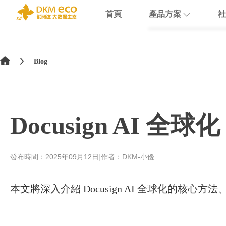
首頁
產品方案
社
English
HubSpot
支援
學院介紹
>
简体中文
Blog
Docusign
數據賦能
繁體中文
Theobald softw
數據課程
日本語
Docusign AI
Nextcloud
Intercom
發布時間：
2025年09月12日
|
作者：DKM-小優
Sumsub
本文將深入介紹 Docusign AI 全球化的核
monday