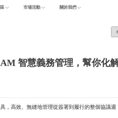
區
市場活動
關於我們
博客
活動報名
關於優閱達
活動回顧
生態合作
聯繫我們
n IAM 智慧義務管理，幫你化
加入我們
智慧工具，高效、無縫地管理從簽署到履行的整個協議週