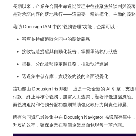
長期以來，企業在合同生命週期管理中往往聚焦於談判與簽署
是對承諾內容的落地執行——這需要一種結構化、主動的義務
藉助 Docusign IAM 中的“義務管理”功能，企業可以：
審查並持續追蹤合同中的關鍵義務
接收智慧提醒與自動化報告，掌握承諾執行狀態
捕捉、分配並監控定製任務，推動執行進展
透過集中儲存庫，實現簽約後的全面視覺化
該功能由 Docusign Iris 驅動，這是一款全新的 AI 引擎，支
付款、終止等核心義務，無需人工查詢，顯著降低遺漏風險。
而義務追蹤和任務分配功能則幫助強化執行力與責任歸屬。
所有合同資訊最終集中在 Docusign Navigator 協
升履約效率，確保企業在整個企業層面兌現每一項承諾。