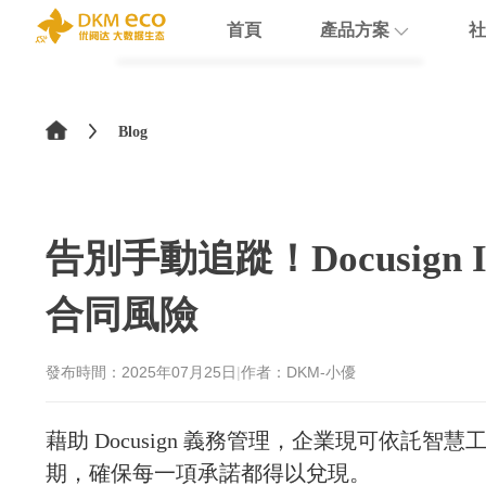
首頁
產品方案
社
English
HubSpot
支援
學院介紹
>
简体中文
Blog
Docusign
數據賦能
繁體中文
Theobald software
數據課程
日本語
告別手動追蹤！Docusig
Nextcloud
合同風險
Intercom
Sumsub
發布時間：
2025年07月25日
|
作者：DKM-小優
monday
藉助 Docusign 義務管理，企業現可依託
期，確保每一項承諾都得以兌現。