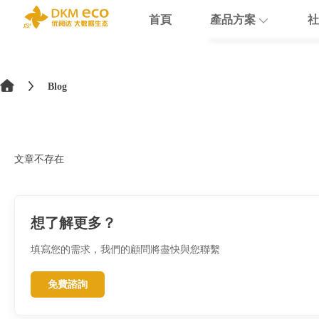
首頁
產品方案
社
English
HubSpot
支援
學院介紹
>
简体中文
Blog
Docusign
數據賦能
繁體中文
Theobald softw
數據課程
日本語
文章不存在
Nextcloud
Intercom
想了解更多？
Sumsub
填寫您的需求，我們的顧問將盡快與您聯繫
monday
免費諮詢