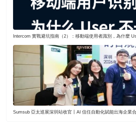
Intercom 實戰避坑指南（2）：移動端使用者識別，為什麼 
Sumsub 亞太巡展深圳站收官丨AI 信任自動化賦能出海企業