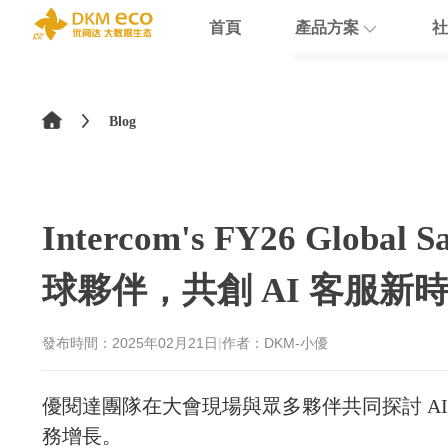
首頁
產品方案
社
English
HubSpot
支援
學院介紹
>
简体中文
Blog
Docusign
數據賦能
繁體中文
Theobald softw
數據課程
日本語
Intercom's FY26 Globa
Nextcloud
球夥伴，共創 AI 客服新
Intercom
Sumsub
發布時間：
2025年02月21日
|
作者：DKM-小優
monday
優閱達團隊在大會現場與眾多夥伴共同探討 A
務增長。