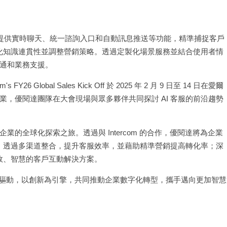
為核心，提供實時聊天、統一諮詢入口和自動訊息推送等功能，精準捕捉客戶
佳化知識連貫性並調整營銷策略。透過定製化場景服務並結合使用者情
通和業務支援。
lobal Sales Kick Off 於 2025 年 2 月 9 日至 14 日在愛爾
，優閱達團隊在大會現場與眾多夥伴共同探討 AI 客服的前沿趨勢
的全球化探索之旅。透過與 Intercom 的合作，優閱達將為企業
驗；透過多渠道整合，提升客服效率，並藉助精準營銷提高轉化率；深
高效、智慧的客戶互動解決方案。
 AI 為驅動，以創新為引擎，共同推動企業數字化轉型，攜手邁向更加智慧