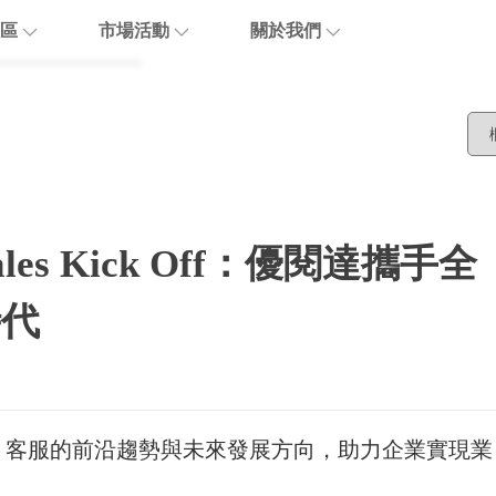
區
市場活動
關於我們
博客
活動報名
關於優閱達
活動回顧
生態合作
are
聯繫我們
l Sales Kick Off：優閱達攜手全
加入我們
時代
I 客服的前沿趨勢與未來發展方向，助力企業實現業