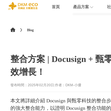
首頁
產品方案
社
English
HubSpot
支援
學院介紹
>
简体中文
Blog
Docusign
數據賦能
繁體中文
Theobald softw
數據課程
日本語
整合方案 | Docusign
Nextcloud
效增長！
Intercom
Sumsub
發布時間：
2025年02月20日
|
作者：DKM-小優
monday
本文將詳細介紹 Docusign 與甄零科技的整合
的強大整合能力，以證明 Docusign 整合功