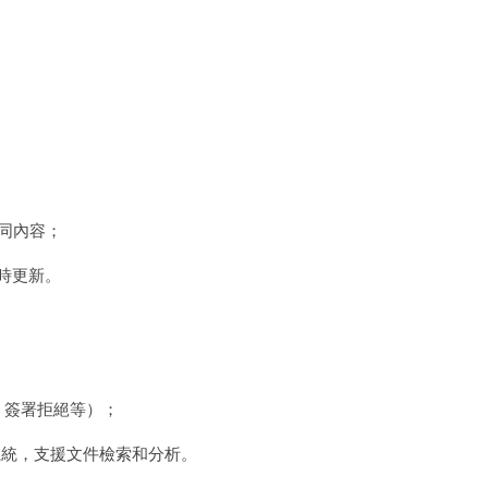
充合同內容；
實時更新。
。
完成、簽署拒絕等）；
系統，支援文件檢索和分析。