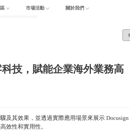
區
市場活動
關於我們
博客
活動報名
關於優閱達
活動回顧
生態合作
are
聯繫我們
 + 甄零科技，賦能企業海外業務高
加入我們
步驟及其效果，並透過實際應用場景來展示 Docusign
能的高效性和實用性。