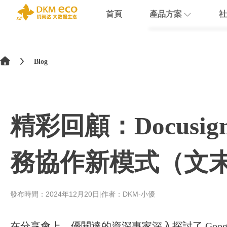
首頁
產品方案
社
English
HubSpot
支援
學院介紹
>
简体中文
Blog
Docusign
數據賦能
繁體中文
Theobald softw
數據課程
日本語
精彩回顧：Docusign 
Nextcloud
Intercom
務協作新模式（文
Sumsub
monday
發布時間：
2024年12月20日
|
作者：DKM-小優
在分享會上，優閱達的資深專家深入探討了 Google W