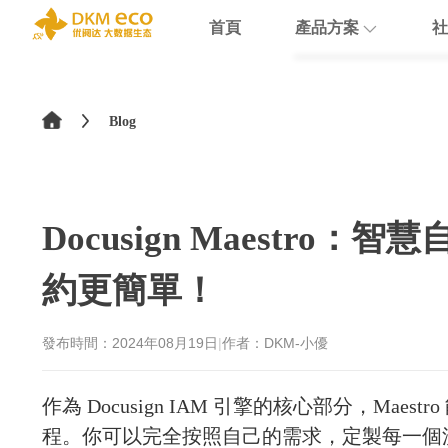
首頁
產品方案
社
English
HubSpot
支援
學院介紹
>
简体中文
Blog
Docusign
數據賦能
繁體中文
Theobald softw
數據課程
日本語
Docusign Maestr
Nextcloud
約更簡單！
Intercom
Sumsub
發布時間：
2024年08月19日
|
作者：DKM-小優
monday
作為 Docusign IAM 引擎的核心部分，Ma
程。你可以完全按照自己的需求，定製每一個流程