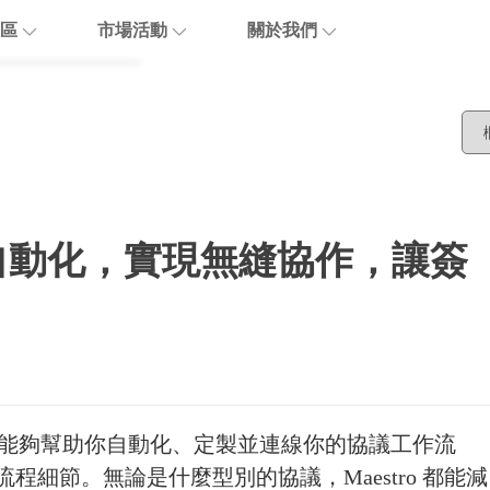
區
市場活動
關於我們
博客
活動報名
關於優閱達
活動回顧
生態合作
are
聯繫我們
o：智慧自動化，實現無縫協作，讓簽
加入我們
estro 能夠幫助你自動化、定製並連線你的協議工作流
細節。無論是什麼型別的協議，Maestro 都能減