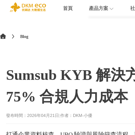
首頁
產品方案
社
English
HubSpot
支援
學院介紹
>
简体中文
Blog
Docusign
數據賦能
繁體中文
Theobald softw
數據課程
日本語
Sumsub KYB 
Nextcloud
Intercom
75% 合規人力成本
Sumsub
monday
發布時間：
2026年04月21日
|
作者：DKM-小優
打通企業資料核查、UBO 驗證與風險篩查流程