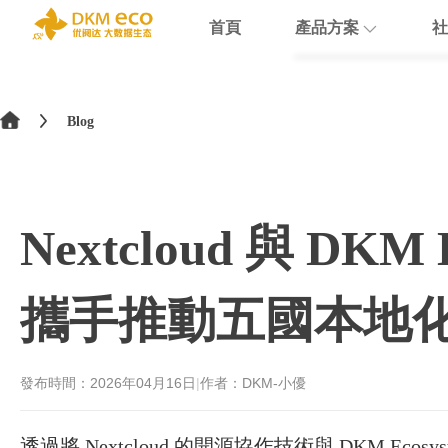
首頁
產品方案
社
English
HubSpot
支援
學院介紹
>
简体中文
Blog
Docusign
數據賦能
繁體中文
Theobald softw
數據課程
日本語
Nextcloud 與 D
Nextcloud
Intercom
攜手推動五國本地
Sumsub
monday
發布時間：
2026年04月16日
|
作者：DKM-小優
透過將 Nextcloud 的開源協作技術與 DKM