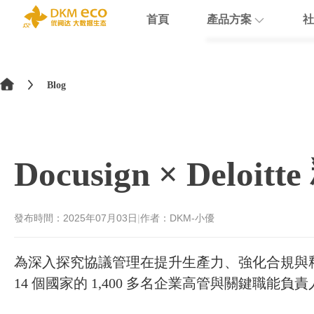
首頁
產品方案
社
English
HubSpot
支援
學院介紹
>
简体中文
Blog
Docusign
數據賦能
繁體中文
Theobald softw
數據課程
日本語
Docusign × De
Nextcloud
Intercom
發布時間：
2025年07月03日
|
作者：DKM-小優
Sumsub
為深入探究協議管理在提升生產力、強化合規與釋放業務潛
monday
14 個國家的 1,400 多名企業高管與關鍵職能負