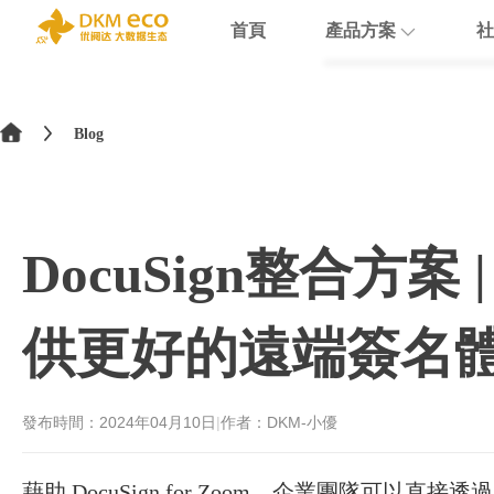
首頁
產品方案
社
English
HubSpot
支援
學院介紹
>
简体中文
Blog
Docusign
數據賦能
繁體中文
Theobald softw
數據課程
日本語
DocuSign整合方案 
Nextcloud
Intercom
供更好的遠端簽名
Sumsub
monday
發布時間：
2024年04月10日
|
作者：DKM-小優
藉助 DocuSign for Zoom，企業團隊可以