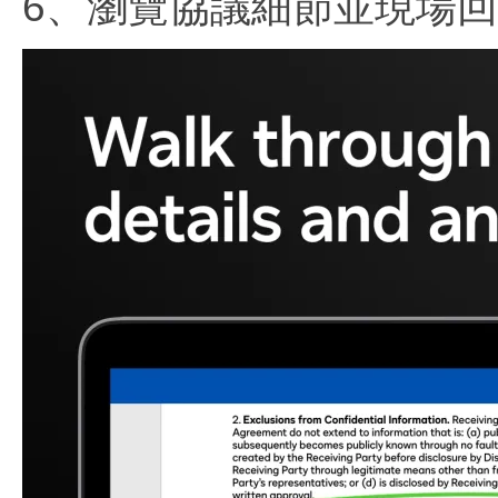
6、瀏覽協議細節並現場