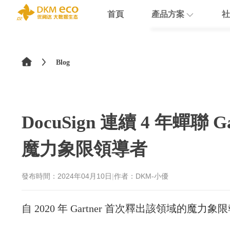
首頁
產品方案
社
English
HubSpot
支援
學院介紹
>
简体中文
Blog
Docusign
數據賦能
繁體中文
Theobald softw
數據課程
日本語
DocuSign 連續 4 年蟬
Nextcloud
魔力象限領導者
Intercom
Sumsub
發布時間：
2024年04月10日
|
作者：DKM-小優
monday
自 2020 年 Gartner 首次釋出該領域的魔力