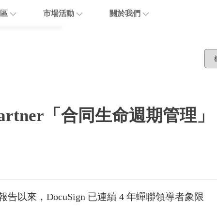
區
市場活動
關於我們
博客
活動報名
關於優閱達
活動回顧
生態合作
are
聯繫我們
聯 Gartner「合同生命週期管理」
加入我們
象限報告以來，DocuSign 已連續 4 年蟬聯領導者象限