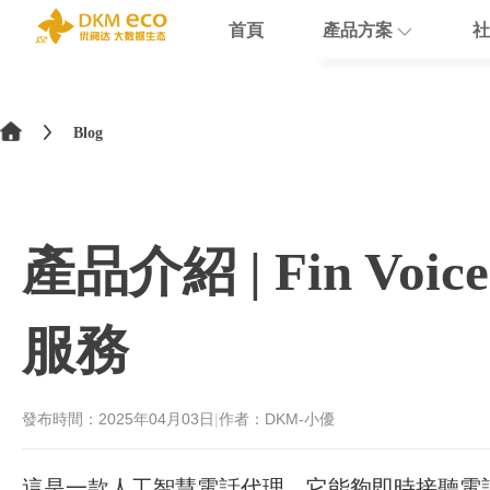
首頁
產品方案
社
English
HubSpot
支援
學院介紹
>
简体中文
Blog
Docusign
數據賦能
繁體中文
Theobald softw
數據課程
日本語
產品介紹 | Fin 
Nextcloud
Intercom
服務
Sumsub
monday
發布時間：
2025年04月03日
|
作者：DKM-小優
這是一款人工智慧電話代理。它能夠即時接聽電