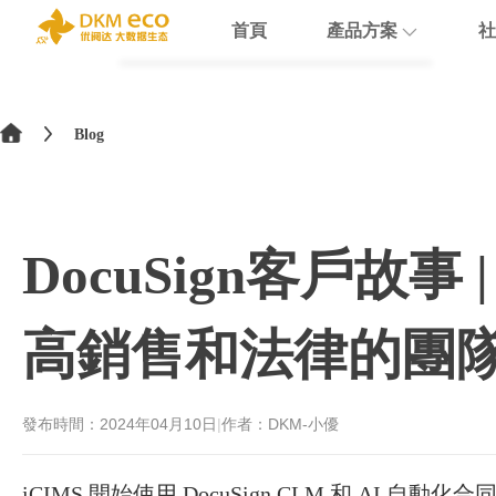
首頁
產品方案
社
English
HubSpot
支援
學院介紹
>
简体中文
Blog
Docusign
數據賦能
繁體中文
Theobald software
數據課程
日本語
DocuSign客戶故事 | 
Nextcloud
Intercom
高銷售和法律的團
Sumsub
monday
發布時間：
2024年04月10日
|
作者：DKM-小優
iCIMS 開始使用 DocuSign CLM 和 AI